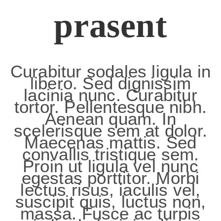
prasent
Curabitur sodales ligula in
libero. Sed dignissim
lacinia nunc. Curabitur
tortor. Pellentesque nibh.
Aenean quam. In
scelerisque sem at dolor.
Maecenas mattis. Sed
convallis tristique sem.
Proin ut ligula vel nunc
egestas porttitor. Morbi
lectus risus, iaculis vel,
suscipit quis, luctus non,
massa. Fusce ac turpis