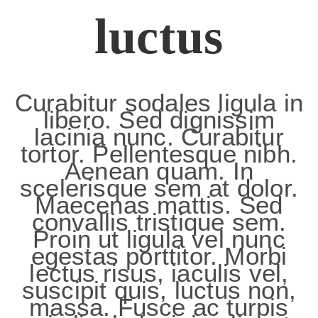
luctus
Curabitur sodales ligula in
libero. Sed dignissim
lacinia nunc. Curabitur
tortor. Pellentesque nibh.
Aenean quam. In
scelerisque sem at dolor.
Maecenas mattis. Sed
convallis tristique sem.
Proin ut ligula vel nunc
egestas porttitor. Morbi
lectus risus, iaculis vel,
suscipit quis, luctus non,
massa. Fusce ac turpis