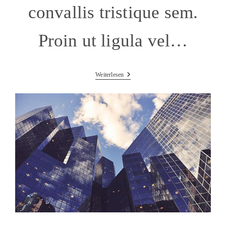
convallis tristique sem.
Proin ut ligula vel…
Velusce
Weiterlesen
Suscipit
Quis
Luctus