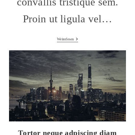
convallis tristique sem.
Proin ut ligula vel…
Vestibulum
Weiterlesen
Sapin
Prin
Quam
Tortor neque adpiscing diam