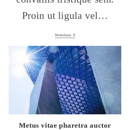
Proin ut ligula vel…
Litora
Weiterlesen
Torqent
Per
Conubia
Metus vitae pharetra auctor