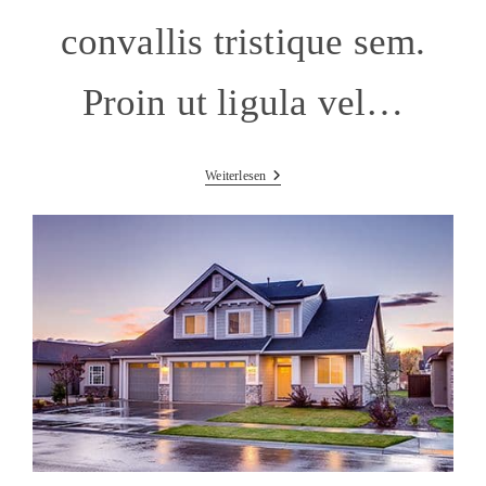
convallis tristique sem.
Proin ut ligula vel…
Class
Weiterlesen
Aptent
Taciti
Sociosqu