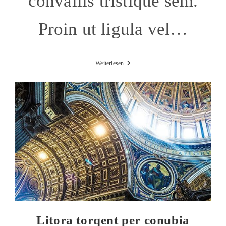
convallis tristique sem.
Proin ut ligula vel…
Tortor
Weiterlesen
Neque
Adpiscing
Diam
Litora torqent per conubia