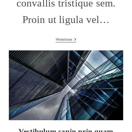
convallis tristique sem.
Proin ut ligula vel…
Duis
Weiterlesen
Sagitis
Ipsum
Prasent
Vestibulum sapin prin quam